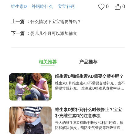
维生素D
补钙吃什么
宝宝补钙
0
0
上一篇 ：
什么情况下宝宝需要补钙？
下一篇 ：
婴儿几个月可以添加辅食
相关推荐
产品推荐
维生素D和维生素AD需要交替补吗？
维生素D和维生素AD不需要交替补充，也不
需要常规补充。 维生素D很难从食物中获
得，维生素A的食物来源很多 从名称上可以
看出，维生素D是一种单一的维生素D制
剂，而维生素AD也含有维生素A和维生素
D。
维生素D要补到什么时候停止？宝宝
补充维生素D的注意事项
强大的维生素D有助于吸收和利用钙磷，预
防和解决肺炎，预防支气管炎等呼吸道疾
病，预防流感和细菌病毒感染。 下列人群需