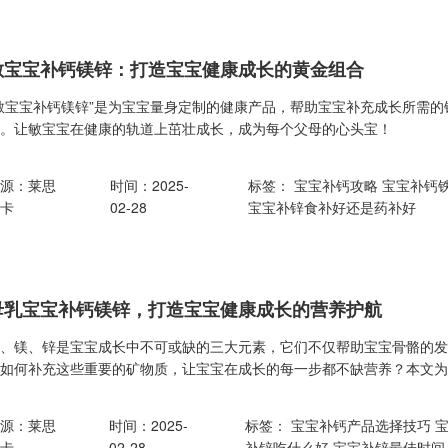
敏宝宝补钙镁锌：打造宝宝健康成长的黄金组合
“敏宝宝补钙镁锌”是为宝宝量身定制的健康产品，帮助宝宝补充成长所需
力。让敏宝宝在健康的轨道上茁壮成长，成为每个父母的心头宝！
来源：莱思
时间：2025-
标签：
宝宝补钙攻略
宝宝补钙
纽卡
02-28
宝宝补锌食补好还是药补好
母乳宝宝补钙镁锌，打造宝宝健康成长的营养护航
钙、镁、锌是宝宝成长中不可或缺的三大元素，它们不仅帮助宝宝骨骼的
宝如何补充这些重要的矿物质，让宝宝在成长的每一步都不缺营养？本文
来源：莱思
时间：2025-
标签：
宝宝补钙产品选择技巧
纽卡
02-28
补锌吃什么好
宝宝补锌最佳时间