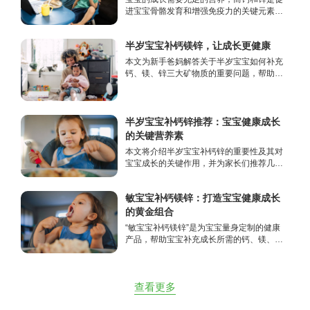
进宝宝骨骼发育和增强免疫力的关键元素。
本文将为您推荐一些科学搭配、营养丰富的
钙锌补充食谱，让您的宝宝在美味中获得健
半岁宝宝补钙镁锌，让成长更健康
康。
本文为新手爸妈解答关于半岁宝宝如何补充
钙、镁、锌三大矿物质的重要问题，帮助宝
宝更好地成长与发育。适合关注宝宝营养的
父母阅读。
半岁宝宝补钙锌推荐：宝宝健康成长
的关键营养素
本文将介绍半岁宝宝补钙锌的重要性及其对
宝宝成长的关键作用，并为家长们推荐几款
适合半岁宝宝补钙锌的优质产品，帮助宝宝
全面补充必需的营养。
敏宝宝补钙镁锌：打造宝宝健康成长
的黄金组合
“敏宝宝补钙镁锌”是为宝宝量身定制的健康
产品，帮助宝宝补充成长所需的钙、镁、锌
三大元素，促进骨骼发育、增强免疫力。让
敏宝宝在健康的轨道上茁壮成长，成为每个
父母的心头宝！
查看更多