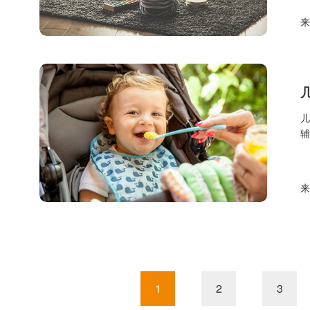
儿
1
2
3